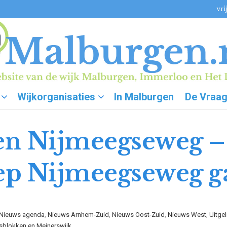
vri
Wijkorganisaties
In Malburgen
De Vraa
en Nijmeegseweg –
p Nijmeegseweg g
Nieuws agenda
,
Nieuws Arnhem-Zuid
,
Nieuws Oost-Zuid
,
Nieuws West
,
Uitgel
sblokken en Meinerswijk