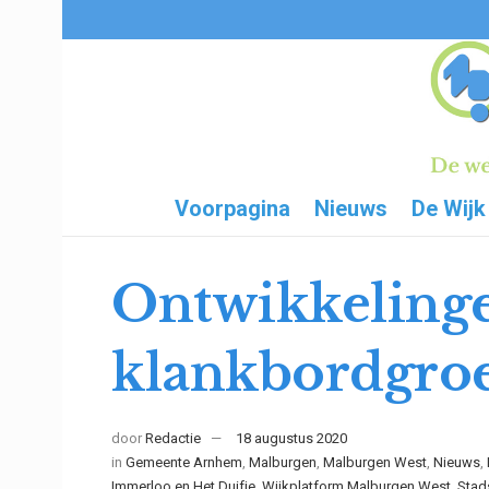
Voorpagina
Nieuws
De Wijk
Ontwikkeling
klankbordgroe
door
Redactie
18 augustus 2020
in
Gemeente Arnhem
,
Malburgen
,
Malburgen West
,
Nieuws
,
Immerloo en Het Duifje
,
Wijkplatform Malburgen West, Stad