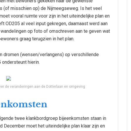
amen met bewoners gekeken naar de gewenste
s (of misschien op) de Nijmeegseweg. Is het veel
et vooral ruimte voor zijn in het uiteindelijke plan en
eeft OD205 al veel input gekregen, daarnaast werd aan
 wandelingen op foto of omschreven aan te geven wat
 bewoners graag terugzien in het plan.
n dromen (wensen/verlangens) op verschillende
ondersteunt hierin.
ver de veranderingen aan de Dotterlaan en omgeving
eenkomsten
volgende twee klankbordgroep bijeenkomsten staan in
d December moet het uiteindelijke plan klaar zijn en