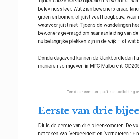
Tijdens deze eerste bijeenkomst wordt er s
belevingssfeer. Wat zien bewoners graag lang
groen en bomen, of juist veel hoogbouw, waar mo
waarvoor juist niet. Tijdens de wandelingen h
bewoners gevraagd om naar aanleiding van de
nu belangrijke plekken zijn in de wijk – of wat
Donderdagavond kunnen de klankbordleden hu
manieren vormgeven in MFC Malburcht. OD205 
Een deelneemster geeft een toelichting o
Eerste van drie bij
Dit is de eerste van drie bijeenkomsten. De 
het teken van “verbeelden” en “verbeteren.” Ein