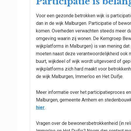
Participatie is belan
Voor een gezonde betrokken wijk is participati
dan in de wijk Malburgen. Participatie of bew
komen. Overheden verwachten steeds meer dat
omgeving waarin zij wonen. De Kerngroep Bew
wijkplatforms in Malburgen) is van mening da
moeten naast deze verantwoordelijkheid ook m
buurt, wijkdeel of wijk wordt uitgevoerd of g
wijkplatforms zich hard maakt voor betrokkenh
de wijk Malburgen, Immerloo en Het Duifje.
Meer informatie over het participatieproces e
Malburgen, gemeente Arnhem en stedenbouwk
hier
.
Vragen over de bewonersbetrokkenheid (in rela
Immerloo en Het Duifje? Neem dan contact m