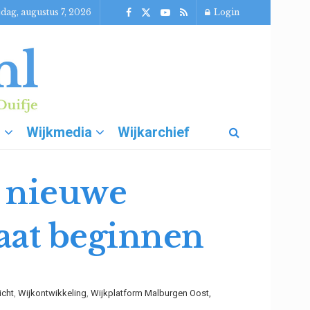
jdag, augustus 7, 2026
Login
g
Wijkmedia
Wijkarchief
 nieuwe
aat beginnen
icht
,
Wijkontwikkeling
,
Wijkplatform Malburgen Oost,