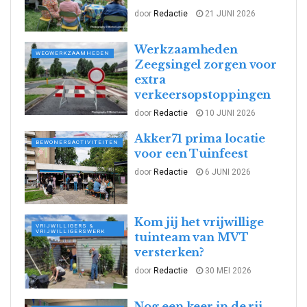
door
Redactie
21 JUNI 2026
Werkzaamheden
WEGWERKZAAMHEDEN
Zeegsingel zorgen voor
extra
verkeersopstoppingen
door
Redactie
10 JUNI 2026
Akker71 prima locatie
BEWONERSACTIVITEITEN
voor een Tuinfeest
door
Redactie
6 JUNI 2026
Kom jij het vrijwillige
VRIJWILLIGERS &
VRIJWILLIGERSWERK
tuinteam van MVT
versterken?
door
Redactie
30 MEI 2026
Nog een keer in de rij