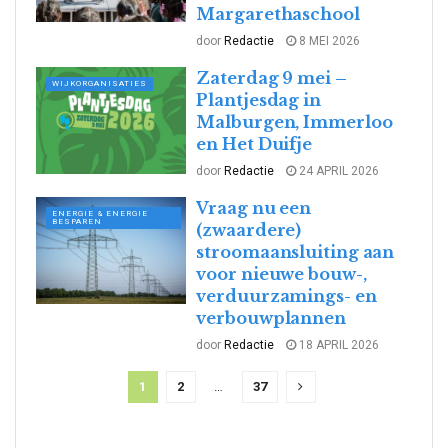
Margarethaschool
door
Redactie
8 MEI 2026
Zaterdag 9 mei –
WIJKORGANISATIES
Plantjesdag in
Malburgen, Immerloo
en Het Duifje
door
Redactie
24 APRIL 2026
Vraag nu een
ENERGIE & ENERGIE
BESPAREN
(zwaardere)
stroomaansluiting aan
voor nieuwe bouw-,
verduurzamings- en
verbouwplannen
door
Redactie
18 APRIL 2026
1
2
…
37