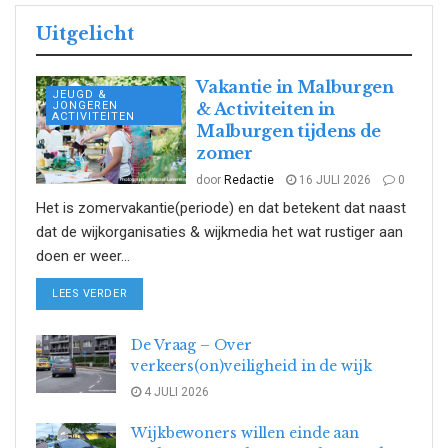
Uitgelicht
Vakantie in Malburgen
JEUGD &
JONGEREN
& Activiteiten in
ACTIVITEITEN
Malburgen tijdens de
zomer
door
Redactie
16 JULI 2026
0
Het is zomervakantie(periode) en dat betekent dat naast
dat de wijkorganisaties & wijkmedia het wat rustiger aan
doen er weer...
DETAILS
LEES VERDER
De Vraag – Over
verkeers(on)veiligheid in de wijk
4 JULI 2026
Wijkbewoners willen einde aan