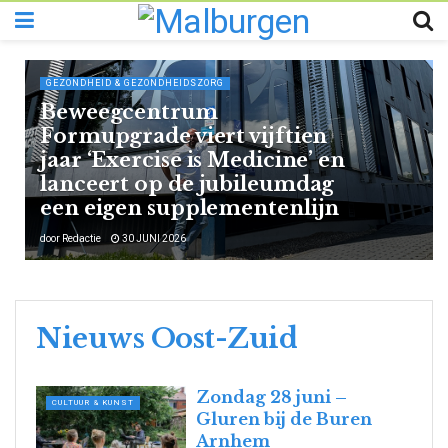
GEZONDHEID & GEZONDHEIDSZORG
Beweegcentrum
Formupgrade viert vijftien
jaar ‘Exercise is Medicine’ en
lanceert op de jubileumdag
een eigen supplementenlijn
door
Redactie
30 JUNI 2026
Nieuws Oost-Zuid
Zondag 28 juni –
CULTUUR & KUNST
Gluren bij de Buren
Arnhem