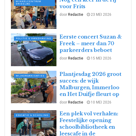
WINKELCENTRUM
DRIESLAG
voor Frits
door
Redactie
23 MEI 2026
Eerste concert Suzan &
POLITIE & HANDHAVING
Freek – meer dan 70
parkeerders beboet
door
Redactie
15 MEI 2026
Plantjesdag 2026 groot
WIJKORGANISATIES
succes: de wijk
Malburgen, Immerloo
en Het Duifje fleurt op
door
Redactie
10 MEI 2026
Een plek vol verhalen:
EDUCATIE & SCHOLING
Feestelijke opening
schoolbibliotheek en
leescafe in de