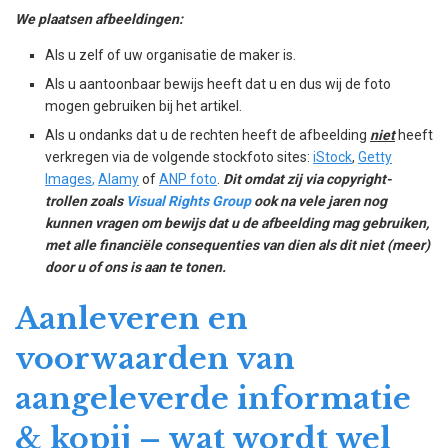
We plaatsen afbeeldingen:
Als u zelf of uw organisatie de maker is.
Als u aantoonbaar bewijs heeft dat u en dus wij de foto
mogen gebruiken bij het artikel.
Als u ondanks dat u de rechten heeft de afbeelding
niet
heeft
verkregen via de volgende stockfoto sites:
iStock
,
Getty
Images
,
Alamy
of
ANP foto
.
Dit omdat zij via copyright-
trollen zoals
Visual Rights Group
ook na vele jaren nog
kunnen vragen om bewijs dat u de afbeelding mag gebruiken,
met alle financiële consequenties van dien als dit niet (meer)
door u of ons is aan te tonen.
Aanleveren en
voorwaarden van
aangeleverde informatie
& kopij – wat wordt wel