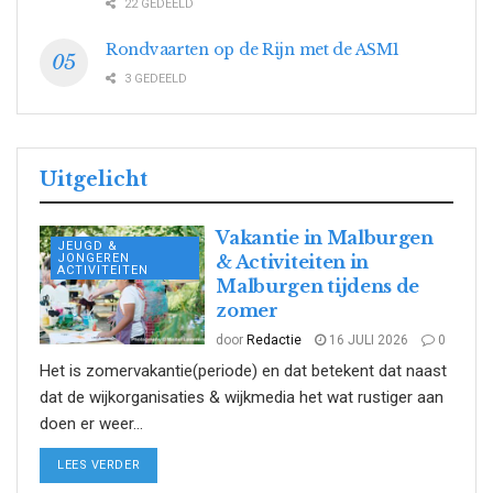
22 GEDEELD
Rondvaarten op de Rijn met de ASM1
3 GEDEELD
Uitgelicht
Vakantie in Malburgen
JEUGD &
JONGEREN
& Activiteiten in
ACTIVITEITEN
Malburgen tijdens de
zomer
door
Redactie
16 JULI 2026
0
Het is zomervakantie(periode) en dat betekent dat naast
dat de wijkorganisaties & wijkmedia het wat rustiger aan
doen er weer...
DETAILS
LEES VERDER