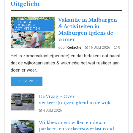
Uitgelicht
Vakantie in Malburgen
JEUGD &
JONGEREN
& Activiteiten in
ACTIVITEITEN
Malburgen tijdens de
zomer
door
Redactie
16 JULI 2026
0
Het is zomervakantie(periode) en dat betekent dat naast
dat de wijkorganisaties & wijkmedia het wat rustiger aan
doen er weer...
DETAILS
LEES VERDER
De Vraag – Over
verkeers(on)veiligheid in de wijk
4 JULI 2026
Wijkbewoners willen einde aan
parkeer- en verkeersoverlast rond