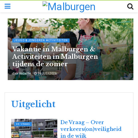
JEUGD & JONGEREN ACTIVITEITEN
Vakantie in Malburgen &
Activiteiten in Malburgen
tijdens de zomer
door
Redactie
16 JULI 2026
Uitgelicht
De Vraag – Over
DE VRAAG
verkeers(on)veiligheid
in de wijk