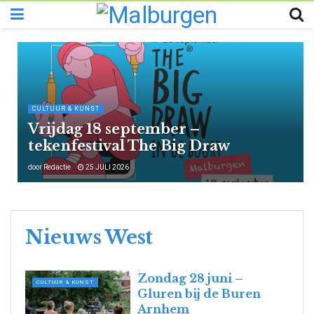
CULTUUR & KUNST
Vrijdag 18 september –
tekenfestival The Big Draw
door
Redactie
25 JULI 2026
Nieuws West
Zondag 28 juni –
CULTUUR & KUNST
Gluren bij de Buren
Arnhem