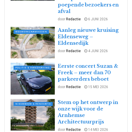
poepende bezoekers en
afval
door
Redactie
6 JUNI 2026
Aanleg nieuwe kruising
WEGWERKZAAMHEDEN
Eldenseweg –
Eldensedijk
door
Redactie
4 JUNI 2026
Eerste concert Suzan &
POLITIE & HANDHAVING
Freek – meer dan 70
parkeerders beboet
door
Redactie
15 MEI 2026
Stem op het ontwerp in
NIEUWBOUW & RENOVATIE
onze wijk voor de
Arnhemse
Architectuurprijs
door
Redactie
14 MEI 2026