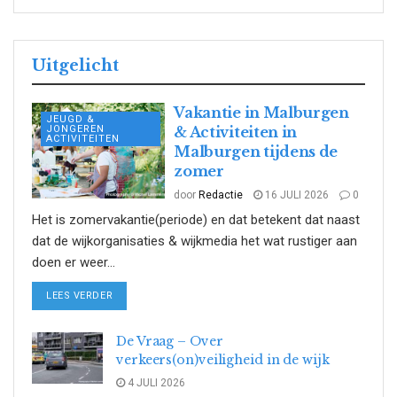
Uitgelicht
Vakantie in Malburgen
JEUGD &
JONGEREN
& Activiteiten in
ACTIVITEITEN
Malburgen tijdens de
zomer
door
Redactie
16 JULI 2026
0
Het is zomervakantie(periode) en dat betekent dat naast
dat de wijkorganisaties & wijkmedia het wat rustiger aan
doen er weer...
DETAILS
LEES VERDER
De Vraag – Over
verkeers(on)veiligheid in de wijk
4 JULI 2026