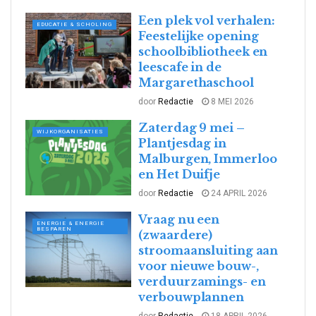
Een plek vol verhalen:
EDUCATIE & SCHOLING
Feestelijke opening
schoolbibliotheek en
leescafe in de
Margarethaschool
door
Redactie
8 MEI 2026
Zaterdag 9 mei –
WIJKORGANISATIES
Plantjesdag in
Malburgen, Immerloo
en Het Duifje
door
Redactie
24 APRIL 2026
Vraag nu een
ENERGIE & ENERGIE
BESPAREN
(zwaardere)
stroomaansluiting aan
voor nieuwe bouw-,
verduurzamings- en
verbouwplannen
door
Redactie
18 APRIL 2026