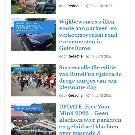
door
Redactie
21 JUNI 2026
Wijkbewoners willen
WIJKPLATFORM
MALBURGEN WEST,
einde aan parkeer- en
STADSBLOKKEN EN
MEINERSWIJK
verkeersoverlast rond
evenementen in
GelreDome
door
Redactie
19 JUNI 2026
Succesvolle 13e editie
SPORT & SPEL
van Run4Fun tijdens de
droge uurtjes van een
kletsnatte dag
door
Redactie
11 JUNI 2026
UPDATE: Free Your
CULTUUR & KUNST
Mind 2026 – Geen
klachten over parkeren
en geluid wel klachten
over pissende &