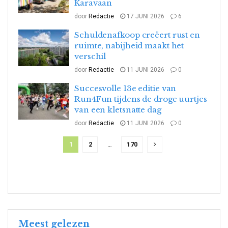
Karavaan
door
Redactie
17 JUNI 2026
6
Schuldenafkoop creëert rust en
ruimte, nabijheid maakt het
verschil
door
Redactie
11 JUNI 2026
0
Succesvolle 13e editie van
Run4Fun tijdens de droge uurtjes
van een kletsnatte dag
door
Redactie
11 JUNI 2026
0
1
2
…
170
Meest gelezen