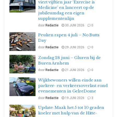
viert vijftien jaar ‘Exercise is
Medicine’ en lanceert op de
jubileumdag een eigen
supplementenlijn
door
Redactie
30 JUNI 2026
0
Peuken rapen 4 juli – No Butts
Day
door
Redactie
29 JUNI 2026
0
Zondag 28 juni – Gluren bij de
Buren Arnhem
door
Redactie
21 JUNI 2026
0
Wijkbewoners willen einde aan
parkeer- en verkeersoverlast rond
evenementen in GelreDome
door
Redactie
19 JUNI 2026
3
Update: Maak het 5 tot 10 graden
koeler met hulp van de Hitte-