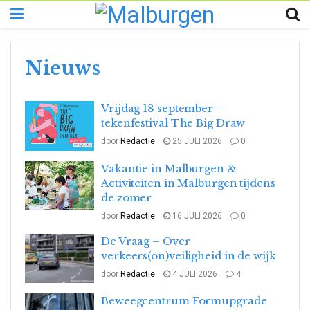
Nieuws
Vrijdag 18 september –
tekenfestival The Big Draw
door
Redactie
25 JULI 2026
0
Vakantie in Malburgen &
Activiteiten in Malburgen tijdens
de zomer
door
Redactie
16 JULI 2026
0
De Vraag – Over
verkeers(on)veiligheid in de wijk
door
Redactie
4 JULI 2026
4
Beweegcentrum Formupgrade