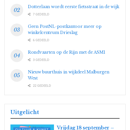
Dotterlaan wordt eerste fietsstraat in de wijk
7 GEDEELD
Geen PostNL-postkantoor meer op
winkelcentrum Drieslag
6 GEDEELD
Rondvaarten op de Rijn met de ASM1
3 GEDEELD
Nieuw buurthuis in wijkdeel Malburgen
West
22 GEDEELD
Uitgelicht
ALL
UITGELICHT
Vrijdag 18 september –
CULTUUR & KUNST