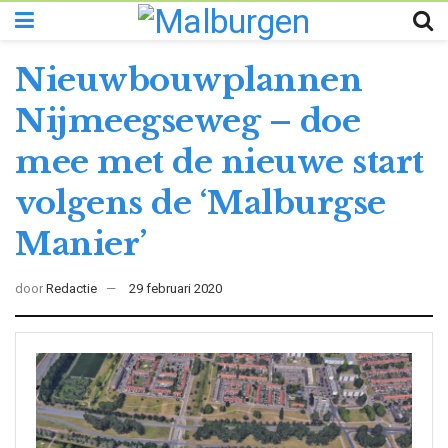
Nieuwbouwplannen
Nijmeegseweg – doe
mee met de nieuwe start
volgens de ‘Malburgse
Manier’
door
Redactie
29 februari 2020