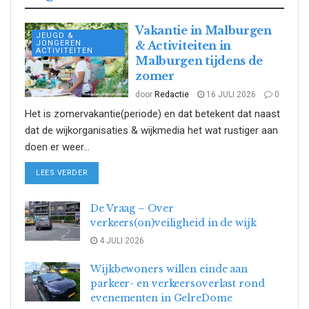
Vakantie in Malburgen
JEUGD &
JONGEREN
& Activiteiten in
ACTIVITEITEN
Malburgen tijdens de
zomer
door
Redactie
16 JULI 2026
0
Het is zomervakantie(periode) en dat betekent dat naast
dat de wijkorganisaties & wijkmedia het wat rustiger aan
doen er weer...
DETAILS
LEES VERDER
De Vraag – Over
verkeers(on)veiligheid in de wijk
4 JULI 2026
Wijkbewoners willen einde aan
parkeer- en verkeersoverlast rond
evenementen in GelreDome