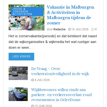
Vakantie in Malburgen
JEUGD &
JONGEREN
& Activiteiten in
ACTIVITEITEN
Malburgen tijdens de
zomer
door
Redactie
16 JULI 2026
0
Het is zomervakantie(periode) en dat betekent dat naast
dat de wijkorganisaties & wijkmedia het wat rustiger aan
doen er weer...
DETAILS
LEES VERDER
De Vraag – Over
verkeers(on)veiligheid in de wijk
4 JULI 2026
Wijkbewoners willen einde aan
parkeer- en verkeersoverlast rond
evenementen in GelreDome
19 JUNI 2026