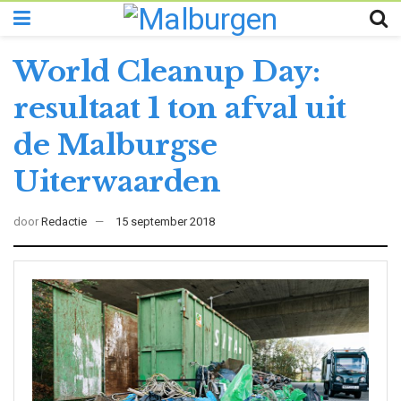
World Cleanup Day:
resultaat 1 ton afval uit
de Malburgse
Uiterwaarden
door
Redactie
15 september 2018