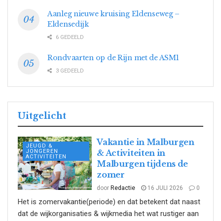
Aanleg nieuwe kruising Eldenseweg –
Eldensedijk
6 GEDEELD
Rondvaarten op de Rijn met de ASM1
3 GEDEELD
Uitgelicht
Vakantie in Malburgen
JEUGD &
JONGEREN
& Activiteiten in
ACTIVITEITEN
Malburgen tijdens de
zomer
door
Redactie
16 JULI 2026
0
Het is zomervakantie(periode) en dat betekent dat naast
dat de wijkorganisaties & wijkmedia het wat rustiger aan