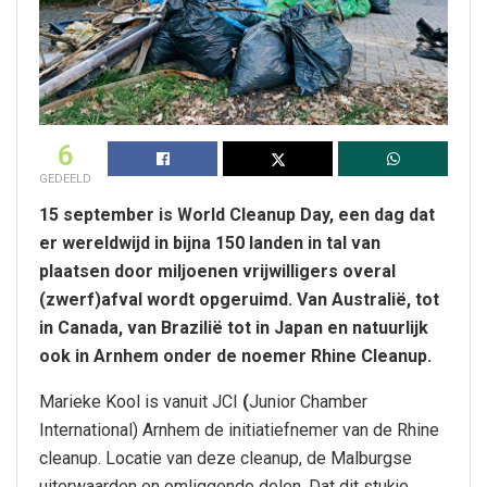
6
GEDEELD
15 september is World Cleanup Day, een dag dat
er wereldwijd in bijna 150 landen in tal van
plaatsen door miljoenen vrijwilligers overal
(zwerf)afval wordt opgeruimd. Van Australië, tot
in Canada, van Brazilië tot in Japan en natuurlijk
ook in Arnhem onder de noemer Rhine Cleanup.
Marieke Kool is vanuit JCI
(
Junior Chamber
International) Arnhem de initiatiefnemer van de Rhine
cleanup. Locatie van deze cleanup, de Malburgse
uiterwaarden en omliggende delen. Dat dit stukje