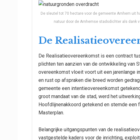
De sleutel tot 70 hectare voor de gemeente Arnhem uit
natuur door de Arnhemse stadsdichter als dank v
De Realisatieovere
De Realisatieovereenkomst is een contract t
plichten ten aanzien van de ontwikkeling van
overeenkomst vloeit voort uit een jarenlang
en rust op afspraken die breed worden gedrag
gemeente een intentieovereenkomst getekend. 
groot mandaat van de stad, werd het uitwerki
Hoofdlijnenakkoord getekend en stemde een f
Masterplan.
Belangrijke uitgangspunten van de realisati
vastgestelde kaders voor de inrichting, exploi