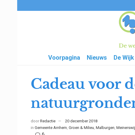
Voorpagina
Nieuws
De Wijk
Cadeau voor de
natuurgronde
door
Redactie
20 december 2018
in
Gemeente Arnhem
,
Groen & Milieu
,
Malburgen
,
Meinerswi
6