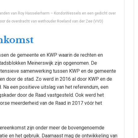
 handen van Roy Hasselerharm – KondorWessels en een gedicht over
oor de overdracht van wethouder Roeland van der Zee (VVD)
enkomst
ussen de gemeente en KWP waarin de rechten en
 Stadsblokken Meinerswijk zijn opgenomen. De
e intensieve samenwerking tussen KWP en de gemeente
en door de stad. Zo werd in 2016 al door KWP en de
Na een positieve uitslag van het referendum, een
ngskader door de Raad vastgesteld. Ook werd het
orse meerderheid van de Raad in 2017 vóór het
eovereenkomst zijn onder meer de bovengenoemde
tatie en het gebruik. Daarnaast mag de ontwikkeling van