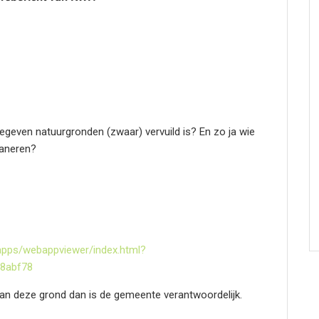
egeven natuurgronden (zwaar) vervuild is? En zo ja wie
saneren?
apps/webappviewer/index.html?
8abf78
an deze grond dan is de gemeente verantwoordelijk.