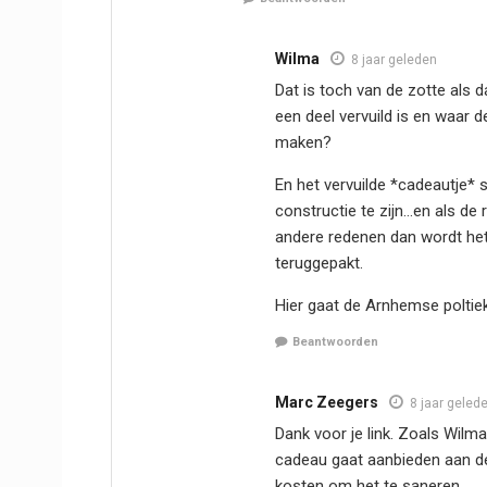
Wilma
8 jaar geleden
Dat is toch van de zotte als 
een deel vervuild is en waar
maken?
En het vervuilde *cadeautje* 
constructie te zijn…en als de
andere redenen dan wordt het 
teruggepakt.
Hier gaat de Arnhemse poltie
Beantwoorden
Marc Zeegers
8 jaar geled
Dank voor je link. Zoals Wilma 
cadeau gaat aanbieden aan d
kosten om het te saneren.