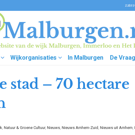
zater
Wijkorganisaties
In Malburgen
De Vraa
 stad – 70 hectare
n
jk
,
Natuur & Groene Cultuur
,
Nieuws
,
Nieuws Arnhem-Zuid
,
Nieuws uit Arnhem
,