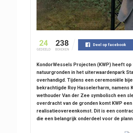
24
238
Deel op facebook
GEDEELD
BEKEKEN
KondorWessels Projecten (KWP) heeft op
natuurgronden in het uiterwaardenpark S
overhandigd. Tijdens een ceremoniële bij
bekrachtigde Roy Hasselerharm, namens K
wethouder Van der Zee symbolisch een sleu
overdracht van de gronden komt KWP een b
realisatieovereenkomst. Dit is een contr
die een belangrijk onderdeel voor de plan