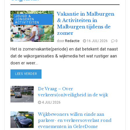
Vakantie in Malburgen
JEUGD &
JONGEREN
& Activiteiten in
ACTIVITEITEN
Malburgen tijdens de
zomer
door
Redactie
16 JULI 2026
0
Het is zomervakantie(periode) en dat betekent dat naast
dat de wijkorganisaties & wijkmedia het wat rustiger aan
doen er weer...
DETAILS
LEES VERDER
De Vraag – Over
verkeers(on)veiligheid in de wijk
4 JULI 2026
Wijkbewoners willen einde aan
parkeer- en verkeersoverlast rond
evenementen in GelreDome