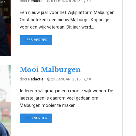
door
Redactie
6 FEBRUARI 2015
0
Een nieuw jaar voor het Wijkplatform Malburgen
Oost betekent een nieuw Malburgs' Koppeltje
voor een wijk veteraan. Dit jaar werd...
DETAILS
LEES VERDER
Mooi Malburgen
door
Redactie
23 JANUARI 2015
0
Iedereen wil graag in een mooie wijk wonen. De
laatste jaren is daarom veel gedaan om
Malburgen mooier te maken....
DETAILS
LEES VERDER