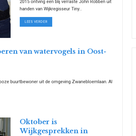
2015 ontving een blij verraste John Robben uit
handen van Wijkregisseur Tiny...
DETAILS
LEES VERDER
oeren van watervogels in Oost-
n boze buurtbewoner uit de omgeving Zwanebloemlaan. Al
Oktober is
Wijkgesprekken in