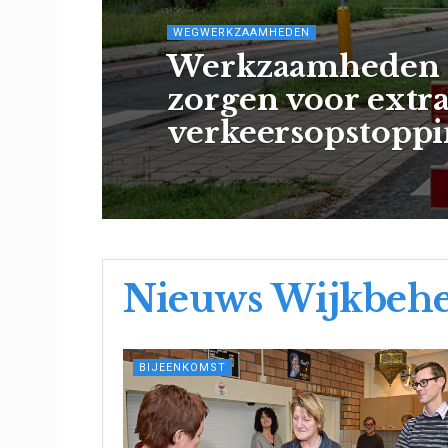
WEGWERKZAAMHEDEN
Werkzaamheden 
zorgen voor extr
verkeersopstopp
Nieuws Wijkbehe
BIJEENKOMST