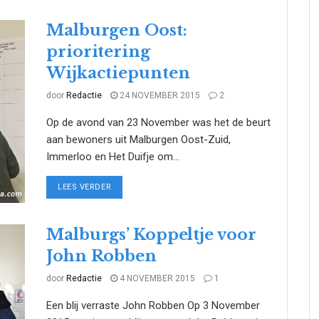
Malburgen Oost:
prioritering
Wijkactiepunten
door
Redactie
24 NOVEMBER 2015
2
Op de avond van 23 November was het de beurt
aan bewoners uit Malburgen Oost-Zuid,
Immerloo en Het Duifje om...
DETAILS
LEES VERDER
Malburgs’ Koppeltje voor
John Robben
door
Redactie
4 NOVEMBER 2015
1
Een blij verraste John Robben Op 3 November