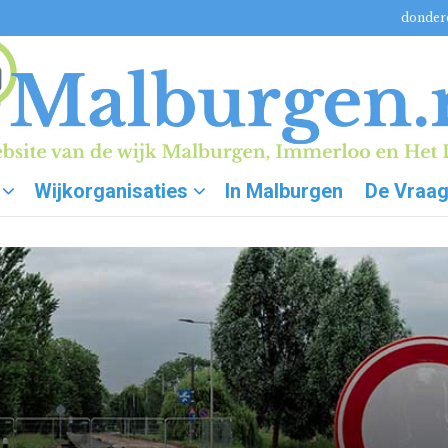
donderd
Wijkorganisaties
In Malburgen
De Vraa