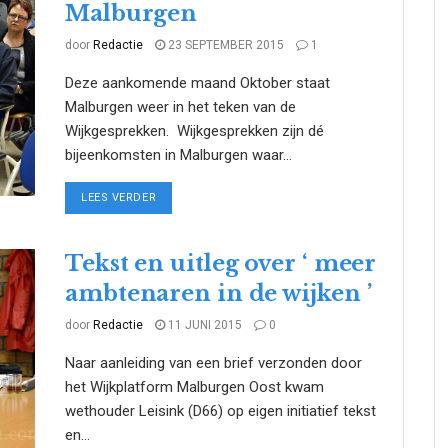
Malburgen
door
Redactie
23 SEPTEMBER 2015
1
Deze aankomende maand Oktober staat
Malburgen weer in het teken van de
Wijkgesprekken. Wijkgesprekken zijn dé
bijeenkomsten in Malburgen waar...
DETAILS
LEES VERDER
Tekst en uitleg over ‘ meer
ambtenaren in de wijken ’
door
Redactie
11 JUNI 2015
0
Naar aanleiding van een brief verzonden door
het Wijkplatform Malburgen Oost kwam
wethouder Leisink (D66) op eigen initiatief tekst
en...