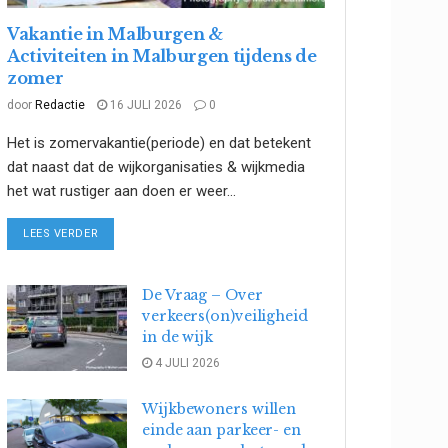
Vakantie in Malburgen &
Activiteiten in Malburgen tijdens de
zomer
door
Redactie
16 JULI 2026
0
Het is zomervakantie(periode) en dat betekent
dat naast dat de wijkorganisaties & wijkmedia
het wat rustiger aan doen er weer...
DETAILS
LEES VERDER
De Vraag – Over
verkeers(on)veiligheid
in de wijk
4 JULI 2026
Wijkbewoners willen
einde aan parkeer- en