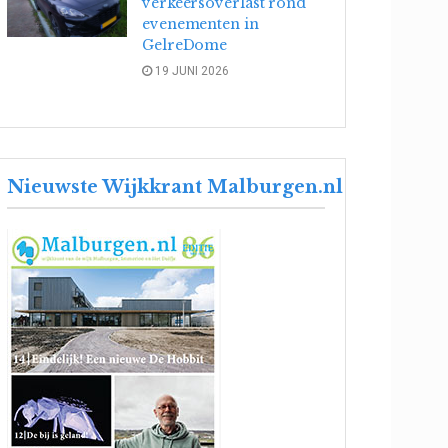
verkeersoverlast rond
evenementen in
GelreDome
19 JUNI 2026
Nieuwste Wijkkrant Malburgen.nl