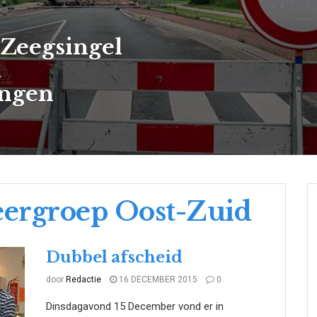
Zeegsingel
a
ingen
ergroep Oost-Zuid
Dubbel afscheid
door
Redactie
16 DECEMBER 2015
0
Dinsdagavond 15 December vond er in