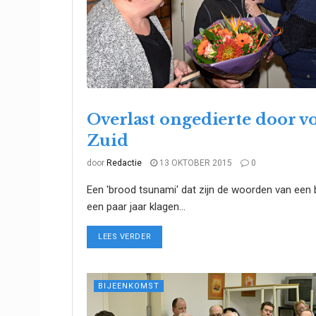
Overlast ongedierte door v
GEZONDHEID & GEZONDHEIDSZORG
Zuid
door
Redactie
13 OKTOBER 2015
0
Een 'brood tsunami' dat zijn de woorden van ee
een paar jaar klagen...
DETAILS
LEES VERDER
BIJEENKOMST