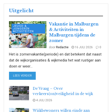
Uitgelicht
Vakantie in Malburgen
JEUGD &
JONGEREN
& Activiteiten in
ACTIVITEITEN
Malburgen tijdens de
zomer
door
Redactie
16 JULI 2026
0
Het is zomervakantie(periode) en dat betekent dat naast
dat de wijkorganisaties & wijkmedia het wat rustiger aan
doen er weer...
DETAILS
LEES VERDER
De Vraag – Over
verkeers(on)veiligheid in de wijk
4 JULI 2026
Wijkbewoners willen einde aan