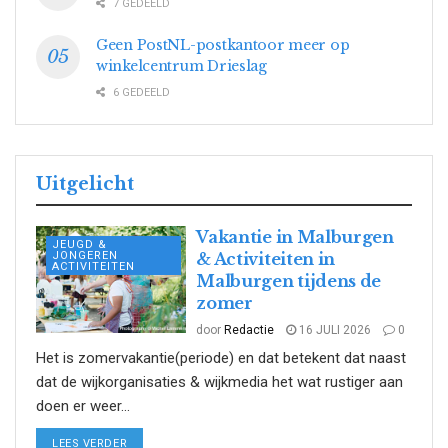
7 GEDEELD
Geen PostNL-postkantoor meer op
winkelcentrum Drieslag
6 GEDEELD
Uitgelicht
Vakantie in Malburgen
JEUGD &
JONGEREN
& Activiteiten in
ACTIVITEITEN
Malburgen tijdens de
zomer
door
Redactie
16 JULI 2026
0
Het is zomervakantie(periode) en dat betekent dat naast
dat de wijkorganisaties & wijkmedia het wat rustiger aan
doen er weer...
DETAILS
LEES VERDER