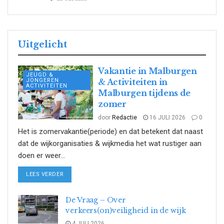
Uitgelicht
Vakantie in Malburgen
JEUGD &
JONGEREN
& Activiteiten in
ACTIVITEITEN
Malburgen tijdens de
zomer
door
Redactie
16 JULI 2026
0
Het is zomervakantie(periode) en dat betekent dat naast
dat de wijkorganisaties & wijkmedia het wat rustiger aan
doen er weer...
DETAILS
LEES VERDER
De Vraag – Over
verkeers(on)veiligheid in de wijk
4 JULI 2026