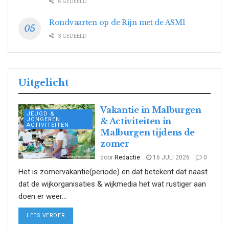
6 GEDEELD
Rondvaarten op de Rijn met de ASM1
3 GEDEELD
Uitgelicht
Vakantie in Malburgen
JEUGD &
JONGEREN
& Activiteiten in
ACTIVITEITEN
Malburgen tijdens de
zomer
door
Redactie
16 JULI 2026
0
Het is zomervakantie(periode) en dat betekent dat naast
dat de wijkorganisaties & wijkmedia het wat rustiger aan
doen er weer...
DETAILS
LEES VERDER