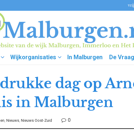
vri
Wijkorganisaties
In Malburgen
De Vraa
 drukke dag op Ar
is in Malburgen
0
gen
,
Nieuws
,
Nieuws Oost-Zuid