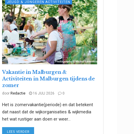
JEUGD & JONGEREN ACTIVITEITEN
Vakantie in Malburgen &
Activiteiten in Malburgen tijdens de
zomer
door
Redactie
16 JULI 2026
0
Het is zomervakantie(periode) en dat betekent
dat naast dat de wijkorganisaties & wijkmedia
het wat rustiger aan doen er weer...
DETAILS
LEES VERDER