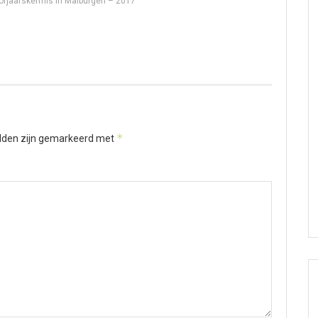
orjaarskermis in Malburgen – 2017
*
elden zijn gemarkeerd met