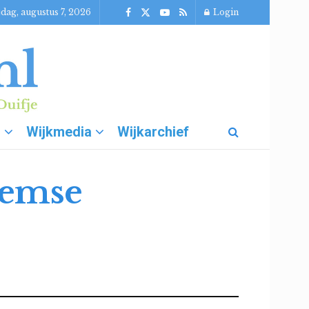
jdag, augustus 7, 2026
Login
g
Wijkmedia
Wijkarchief
nemse