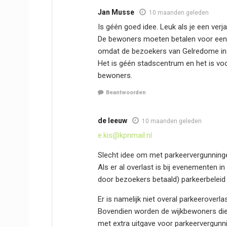
Jan Musse
10 maanden geleden
Is géén goed idee. Leuk als je een ver
De bewoners moeten betalen voor een
omdat de bezoekers van Gelredome in 
Het is géén stadscentrum en het is v
bewoners.
Beantwoorden
de leeuw
10 maanden geleden
e.kis@kpnmail.nl
Slecht idee om met parkeervergunninge
Als er al overlast is bij evenementen
door bezoekers betaald) parkeerbeleid 
Er is namelijk niet overal parkeeroverla
Bovendien worden de wijkbewoners die
met extra uitgave voor parkeervergunn