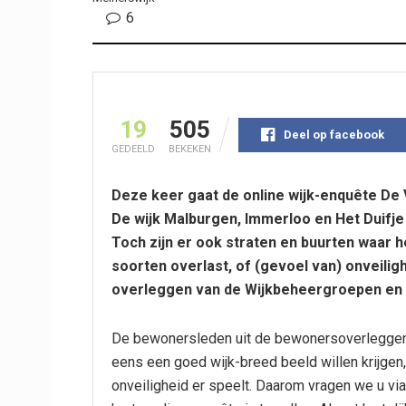
6
19
505
Deel op facebook
GEDEELD
BEKEKEN
Deze keer gaat de online wijk-enquête De V
De wijk Malburgen, Immerloo en Het Duifje 
Toch zijn er ook straten en buurten waar h
soorten overlast, of (gevoel van) onveili
overleggen van de Wijkbeheergroepen en 
De bewonersleden uit de bewonersoverleggen
eens een goed wijk-breed beeld willen krijgen,
onveiligheid er speelt. Daarom vragen we u vi