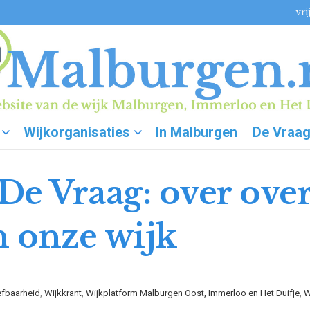
vri
Wijkorganisaties
In Malburgen
De Vraa
e Vraag: over over
n onze wijk
efbaarheid
,
Wijkkrant
,
Wijkplatform Malburgen Oost, Immerloo en Het Duifje
,
W