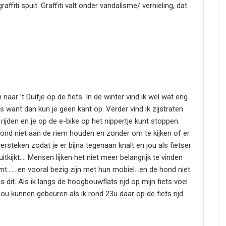
affiti spuit. Graffiti valt onder vandalisme/ vernieling, dat
naar ’t Duifje op de fiets. In de winter vind ik wel wat eng
 want dan kun je geen kant op. Verder vind ik zijstraten
d rijden en je op de e-bike op het nippertje kunt stoppen.
hond niet aan de riem houden en zonder om te kijken of er
steken zodat je er bijna tegenaan knalt en jou als fietser
uitkijkt…. Mensen lijken het niet meer belangrijk te vinden
omt…….en vooral bezig zijn met hun mobiel…en de hond niet
 dit. Als ik langs de hoogbouwflats rijd op mijn fiets voel
u kunnen gebeuren als ik rond 23u daar op de fiets rijd.