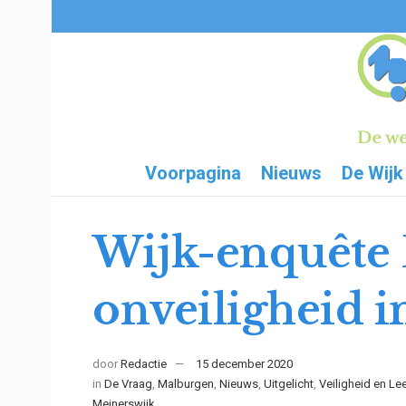
Voorpagina
Nieuws
De Wijk
Wijk-enquête D
onveiligheid i
door
Redactie
15 december 2020
in
De Vraag
,
Malburgen
,
Nieuws
,
Uitgelicht
,
Veiligheid en Le
Meinerswijk