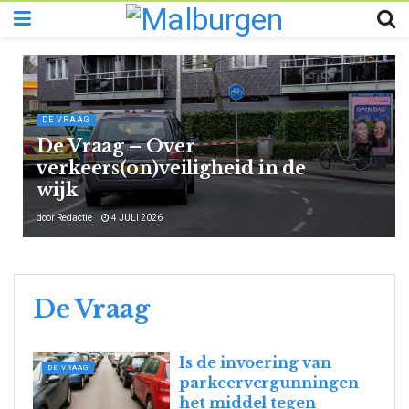
DE VRAAG
De Vraag – Over
verkeers(on)veiligheid in de
wijk
door
Redactie
4 JULI 2026
De Vraag
Is de invoering van
DE VRAAG
parkeervergunningen
het middel tegen