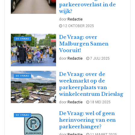
parkeeroverlast in de
wijk?
door
Redactie
12 OKTOBER 2025
De Vraag: over
DE VRAAG
Malburgen Samen
Vooruit!
door
Redactie
7 JULI 2025
De Vraag: over de
DE VRAAG
weekmarkt op de
parkeerplaats van
winkelcentrum Drieslag
door
Redactie
18 MEI 2025
De Vraag: wel of geen
DE VRAAG
herinvoering van een
parkeerhanger?
door
Redactie
11 MAART 2025