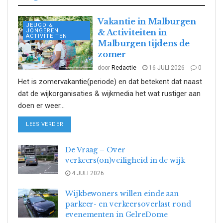
Vakantie in Malburgen
JEUGD &
JONGEREN
& Activiteiten in
ACTIVITEITEN
Malburgen tijdens de
zomer
door
Redactie
16 JULI 2026
0
Het is zomervakantie(periode) en dat betekent dat naast
dat de wijkorganisaties & wijkmedia het wat rustiger aan
doen er weer...
DETAILS
LEES VERDER
De Vraag – Over
verkeers(on)veiligheid in de wijk
4 JULI 2026
Wijkbewoners willen einde aan
parkeer- en verkeersoverlast rond
evenementen in GelreDome