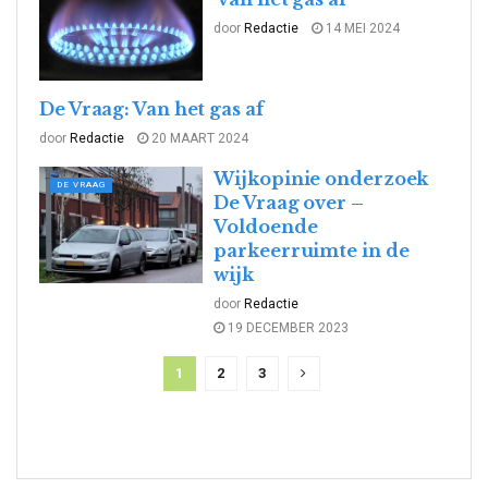
door
Redactie
14 MEI 2024
De Vraag: Van het gas af
DE VRAAG
door
Redactie
20 MAART 2024
Wijkopinie onderzoek
DE VRAAG
De Vraag over –
Voldoende
parkeerruimte in de
wijk
door
Redactie
19 DECEMBER 2023
1
2
3