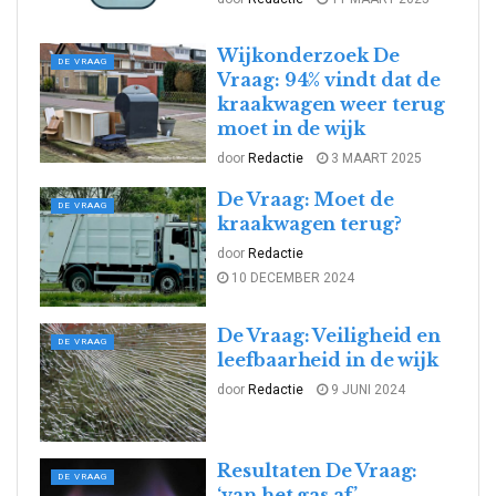
Wijkonderzoek De
DE VRAAG
Vraag: 94% vindt dat de
kraakwagen weer terug
moet in de wijk
door
Redactie
3 MAART 2025
De Vraag: Moet de
DE VRAAG
kraakwagen terug?
door
Redactie
10 DECEMBER 2024
De Vraag: Veiligheid en
DE VRAAG
leefbaarheid in de wijk
door
Redactie
9 JUNI 2024
Resultaten De Vraag:
DE VRAAG
‘van het gas af’