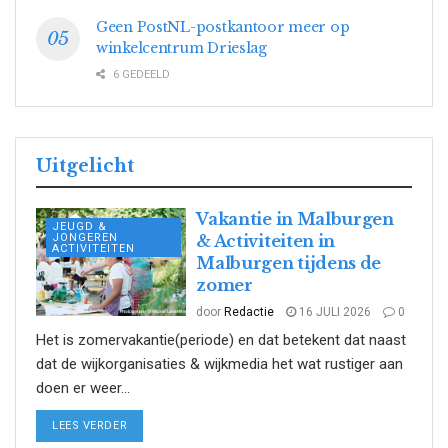
Geen PostNL-postkantoor meer op
winkelcentrum Drieslag
6 GEDEELD
Uitgelicht
Vakantie in Malburgen
JEUGD &
JONGEREN
& Activiteiten in
ACTIVITEITEN
Malburgen tijdens de
zomer
door
Redactie
16 JULI 2026
0
Het is zomervakantie(periode) en dat betekent dat naast
dat de wijkorganisaties & wijkmedia het wat rustiger aan
doen er weer...
DETAILS
LEES VERDER