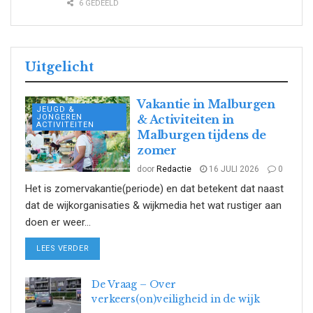
6 GEDEELD
Uitgelicht
Vakantie in Malburgen
JEUGD &
JONGEREN
& Activiteiten in
ACTIVITEITEN
Malburgen tijdens de
zomer
door
Redactie
16 JULI 2026
0
Het is zomervakantie(periode) en dat betekent dat naast
dat de wijkorganisaties & wijkmedia het wat rustiger aan
doen er weer...
DETAILS
LEES VERDER
De Vraag – Over
verkeers(on)veiligheid in de wijk