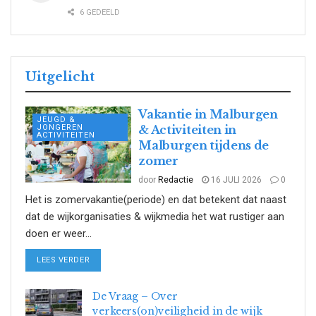
6 GEDEELD
Uitgelicht
Vakantie in Malburgen
JEUGD &
JONGEREN
& Activiteiten in
ACTIVITEITEN
Malburgen tijdens de
zomer
door
Redactie
16 JULI 2026
0
Het is zomervakantie(periode) en dat betekent dat naast
dat de wijkorganisaties & wijkmedia het wat rustiger aan
doen er weer...
DETAILS
LEES VERDER
De Vraag – Over
verkeers(on)veiligheid in de wijk