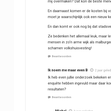
mij overmaken? Dat kon de beste menee
En daarnaast komen er de kosten bij 
moet je waarschijnlijk ook een nieuw 
En dan komt er ook nog bij dat stadsve
Ze bedenken het allemaal leuk, maar leuk
mensen in zo’n arme wijk als malburgen
schamen volkshuisvesting!
Beantwoorden
Ik noem me maar even B
2 jaar gele
Ik heb even jullie onderzoek bekeken 
enquête hebben ingevuld maar daar ko
resultaten?
Beantwoorden