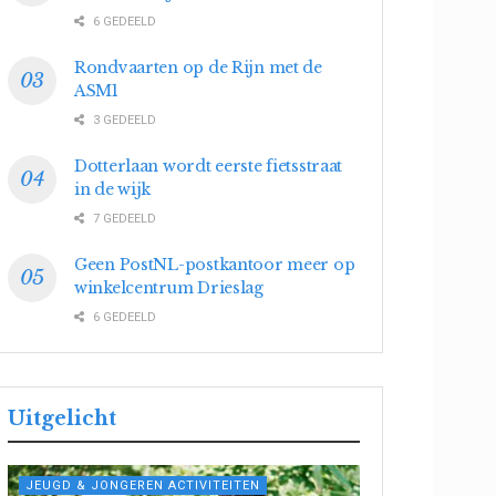
6 GEDEELD
Rondvaarten op de Rijn met de
ASM1
3 GEDEELD
Dotterlaan wordt eerste fietsstraat
in de wijk
7 GEDEELD
Geen PostNL-postkantoor meer op
winkelcentrum Drieslag
6 GEDEELD
Uitgelicht
JEUGD & JONGEREN ACTIVITEITEN