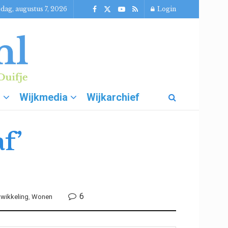
jdag, augustus 7, 2026
Login
g
Wijkmedia
Wijkarchief
f’
6
twikkeling
,
Wonen