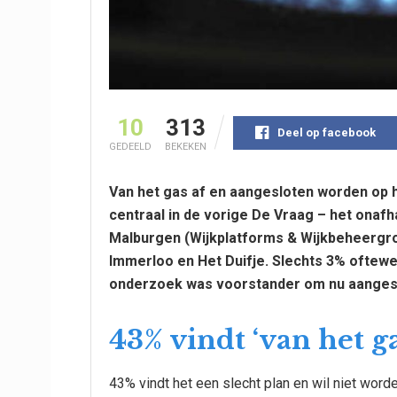
10
313
Deel op facebook
GEDEELD
BEKEKEN
Van het gas af en aangesloten worden op 
centraal in de vorige De Vraag – het onaf
Malburgen (Wijkplatforms & Wijkbeheergro
Immerloo en Het Duifje. Slechts 3% oftew
onderzoek was voorstander om nu aangesl
43% vindt ‘van het ga
43% vindt het een slecht plan en wil niet wor