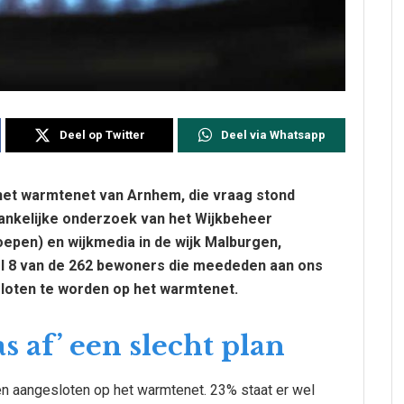
Deel op Twitter
Deel via Whatsapp
het warmtenet van Arnhem, die vraag stond
hankelijke onderzoek van het Wijkbeheer
epen) en wijkmedia in de wijk Malburgen,
el 8 van de 262 bewoners die meededen aan ons
oten te worden op het warmtenet.
s af’ een slecht plan
den aangesloten op het warmtenet. 23% staat er wel