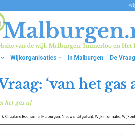
vri
Wijkorganisaties
In Malburgen
De Vraa
raag: ‘van het gas a
n het gas af
& Circulaire Economie
,
Malburgen
,
Nieuws
,
Uitgelicht
,
Wijkinformatie
,
Wijkon