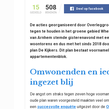
15
508
Deel op facebook
GEDEELD
BEKEKEN
De acties georganiseerd door Overleggr
tegen te houden in het groene gebied Wh
van Arnhem stemde gisterenavond met een
woontorens en dus met het sinds 2018 do
plan De Kijkers. Dit plan bestaat voornamel
appartementenblok.
Omwonenden en iede
ingezet blij
De angst om straks tegen zeven hoge voornamel
oude plan waren voorgesteld maakten veel o
een
succesvolle enquête
uitgezet door de
O