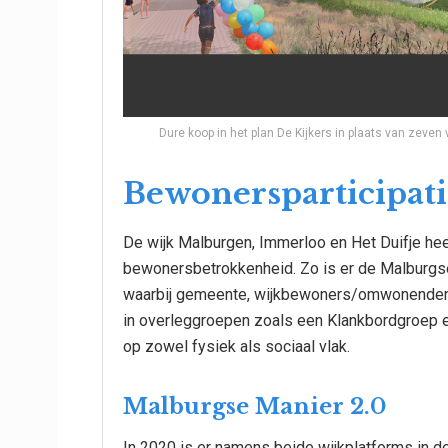
Dure koop in het plan De Kijkers in plaats van zeven
Bewonersparticipat
De wijk Malburgen, Immerloo en Het Duifje heef
bewonersbetrokkenheid. Zo is er de Malburgs
waarbij gemeente, wijkbewoners/omwonenden e
in overleggroepen zoals een Klankbordgroep 
op zowel fysiek als sociaal vlak.
Malburgse Manier 2.0
In 2020 is er namens beide wijkplatforms in d