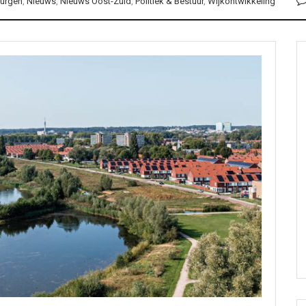
urgen
,
Nieuws
,
Nieuws Oost-Zuid
,
Politiek & Bestuur
,
Wijkontwikkeling