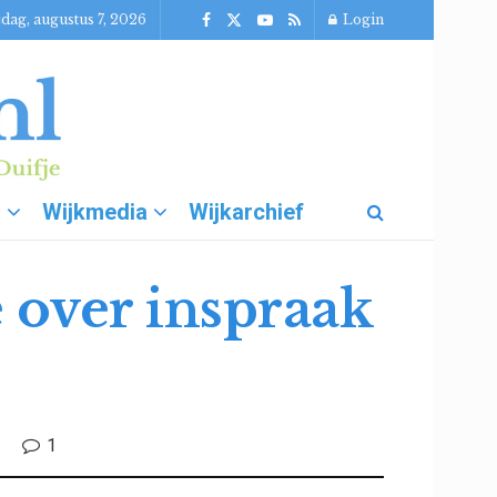
jdag, augustus 7, 2026
Login
g
Wijkmedia
Wijkarchief
 over inspraak
1