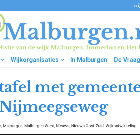
vri
Wijkorganisaties
In Malburgen
De Vraa
afel met gemeente
Nijmeegseweg
m
,
Malburgen
,
Malburgen West
,
Nieuws
,
Nieuws Oost-Zuid
,
Wijkontwikkeling