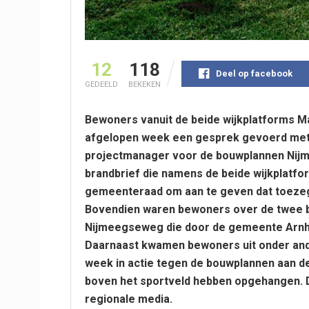
12
118
Deel op facebook
GEDEELD
BEKEKEN
Bewoners vanuit de beide wijkplatforms 
afgelopen week een gesprek gevoerd met 
projectmanager voor de bouwplannen Nij
brandbrief die namens de beide wijkplatfo
gemeenteraad om aan te geven dat toezeg
Bovendien waren bewoners over de twee 
Nijmeegseweg die door de gemeente Arnh
Daarnaast kwamen bewoners uit onder and
week in actie tegen de bouwplannen aan d
boven het sportveld hebben opgehangen. D
regionale media.