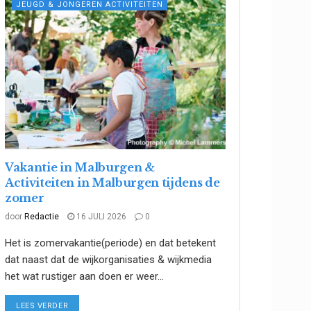
JEUGD & JONGEREN ACTIVITEITEN
Vakantie in Malburgen &
Activiteiten in Malburgen tijdens de
zomer
door
Redactie
16 JULI 2026
0
Het is zomervakantie(periode) en dat betekent
dat naast dat de wijkorganisaties & wijkmedia
het wat rustiger aan doen er weer...
DETAILS
LEES VERDER