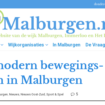
donderd
Wijkorganisaties
In Malburgen
De Vraa
dern bewegings- 
m in Malburgen
5
urgen
,
Nieuws
,
Nieuws Oost-Zuid
,
Sport & Spel