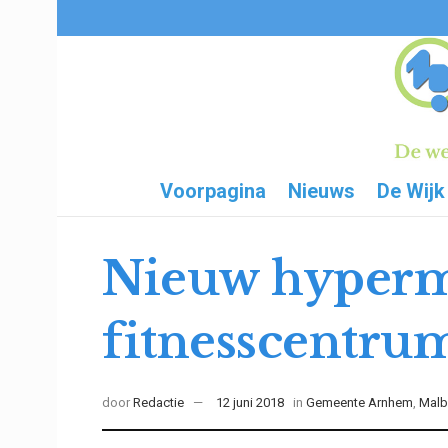
Voorpagina
Nieuws
De Wijk
Nieuw hypermo
fitnesscentru
door
Redactie
12 juni 2018
in
Gemeente Arnhem
,
Malb