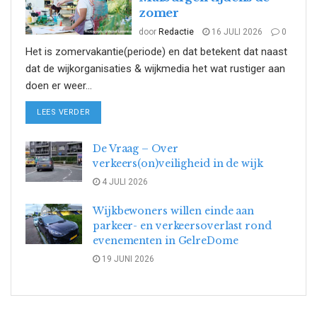
zomer
door
Redactie
16 JULI 2026
0
Het is zomervakantie(periode) en dat betekent dat naast
dat de wijkorganisaties & wijkmedia het wat rustiger aan
doen er weer...
DETAILS
LEES VERDER
De Vraag – Over
verkeers(on)veiligheid in de wijk
4 JULI 2026
Wijkbewoners willen einde aan
parkeer- en verkeersoverlast rond
evenementen in GelreDome
19 JUNI 2026