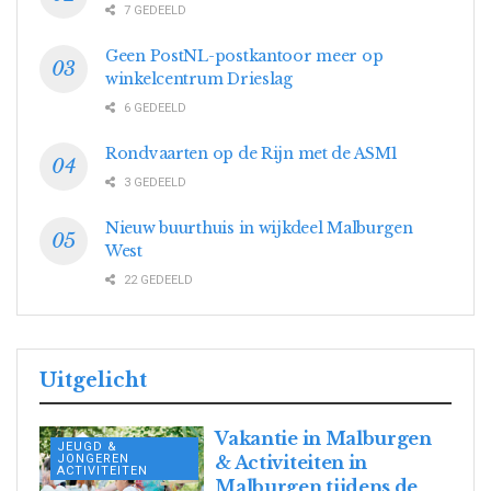
7 GEDEELD
Geen PostNL-postkantoor meer op
winkelcentrum Drieslag
6 GEDEELD
Rondvaarten op de Rijn met de ASM1
3 GEDEELD
Nieuw buurthuis in wijkdeel Malburgen
West
22 GEDEELD
Uitgelicht
Vakantie in Malburgen
JEUGD &
JONGEREN
& Activiteiten in
ACTIVITEITEN
Malburgen tijdens de