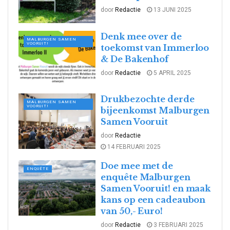
door
Redactie
13 JUNI 2025
Denk mee over de
MALBURGEN SAMEN
VOORUIT!
toekomst van Immerloo
& De Bakenhof
door
Redactie
5 APRIL 2025
Drukbezochte derde
MALBURGEN SAMEN
VOORUIT!
bijeenkomst Malburgen
Samen Vooruit
door
Redactie
14 FEBRUARI 2025
Doe mee met de
ENQUÊTE
enquête Malburgen
Samen Vooruit! en maak
kans op een cadeaubon
van 50,- Euro!
door
Redactie
3 FEBRUARI 2025