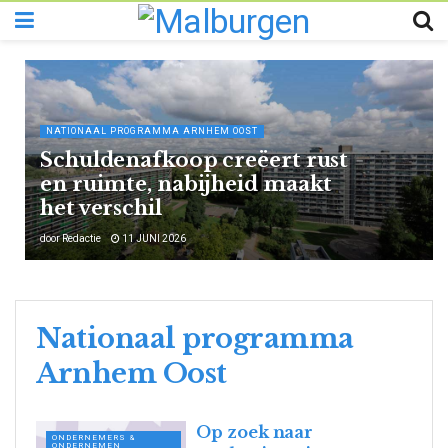
NATIONAAL PROGRAMMA ARNHEM OOST
Schuldenafkoop creëert rust
en ruimte, nabijheid maakt
het verschil
door
Redactie
11 JUNI 2026
Nationaal programma
Arnhem Oost
Op zoek naar
ONDERNEMERS &
ONDERNEMEN