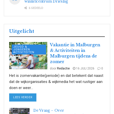
winkelcentrum Drieslag
6 GEDEELD
Uitgelicht
Vakantie in Malburgen
JEUGD &
JONGEREN
& Activiteiten in
ACTIVITEITEN
Malburgen tijdens de
zomer
door
Redactie
16 JULI 2026
0
Het is zomervakantie(periode) en dat betekent dat naast
dat de wijkorganisaties & wijkmedia het wat rustiger aan
doen er weer...
DETAILS
LEES VERDER
De Vraag – Over