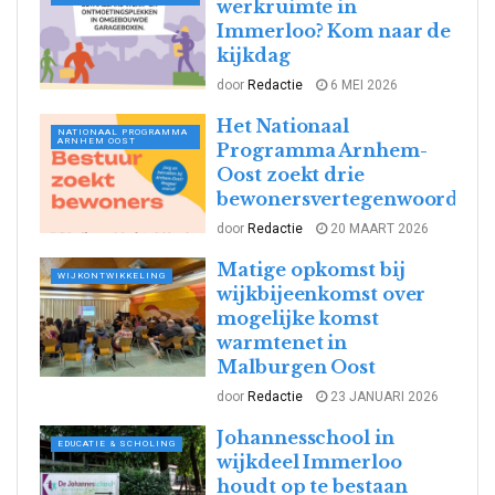
werkruimte in
Immerloo? Kom naar de
kijkdag
door
Redactie
6 MEI 2026
Het Nationaal
NATIONAAL PROGRAMMA
ARNHEM OOST
Programma Arnhem-
Oost zoekt drie
bewonersvertegenwoordige
door
Redactie
20 MAART 2026
Matige opkomst bij
WIJKONTWIKKELING
wijkbijeenkomst over
mogelijke komst
warmtenet in
Malburgen Oost
door
Redactie
23 JANUARI 2026
Johannesschool in
EDUCATIE & SCHOLING
wijkdeel Immerloo
houdt op te bestaan