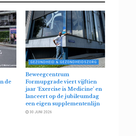
GEZONDHEID & GEZONDHEIDSZORG
Beweegcentrum
in de
Formupgrade viert vijftien
jaar ‘Exercise is Medicine’ en
lanceert op de jubileumdag
een eigen supplementenlijn
30 JUNI 2026