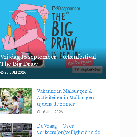
Vrijdag 18 september – tekenfestival
The Big Draw
25 JULI 2026
Vakantie in Malburgen &
Activiteiten in Malburgen
tijdens de zomer
16 JULI 2026
De Vraag – Over
verkeers(on)veiligheid in de