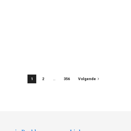
1
2
…
356
Volgende