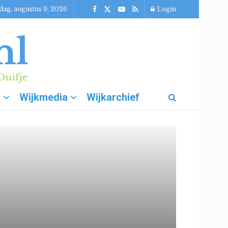
dag, augustus 9, 2026
Login
g
Wijkmedia
Wijkarchief