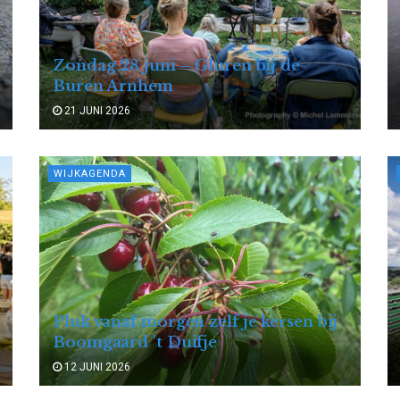
Zondag 28 juni – Gluren bij de
Buren Arnhem
21 JUNI 2026
WIJKAGENDA
Pluk vanaf morgen zelf je kersen bij
Boomgaard ’t Duifje
12 JUNI 2026