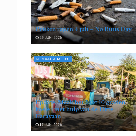
Peuken rapen 4 juli – No Butts Day
29 JUNI 2026
KLIMAAT & MILIEU
Update: Maak het 5 tot 10 graden
koeler met hulp van de Hitte-
Karavaan
17 JUNI 2026