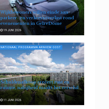
Wijkbewoners willen einde aan
parkeer- en verkeersoverlast rond
evenementen in GelreDome
19 JUNI 2026
NATIONAAL PROGRAMMA ARNHEM OOST
Schuldenafkoop creëert rust en
ruimte, nabijheid maakt het verschil
11 JUNI 2026