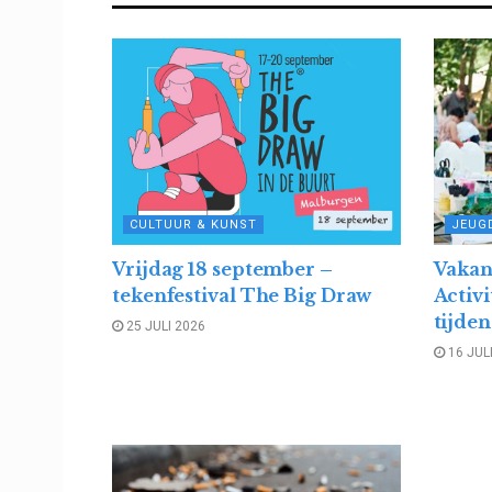
CULTUUR & KUNST
JEUGD
Vrijdag 18 september –
Vakan
tekenfestival The Big Draw
Activ
tijde
25 JULI 2026
16 JUL