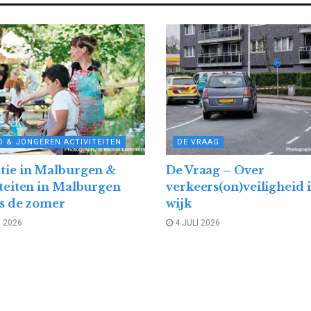
 & JONGEREN ACTIVITEITEN
DE VRAAG
tie in Malburgen &
De Vraag – Over
iteiten in Malburgen
verkeers(on)veiligheid 
ns de zomer
wijk
I 2026
4 JULI 2026