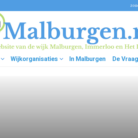
zon
Wijkorganisaties
In Malburgen
De Vraa