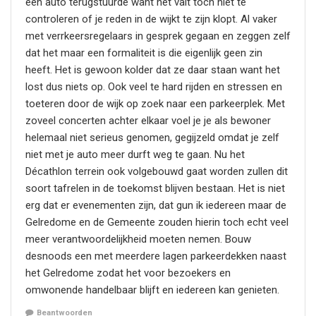
een auto terugstuurde want het valt toch niet te
controleren of je reden in de wijkt te zijn klopt. Al vaker
met verrkeersregelaars in gesprek gegaan en zeggen zelf
dat het maar een formaliteit is die eigenlijk geen zin
heeft. Het is gewoon kolder dat ze daar staan want het
lost dus niets op. Ook veel te hard rijden en stressen en
toeteren door de wijk op zoek naar een parkeerplek. Met
zoveel concerten achter elkaar voel je je als bewoner
helemaal niet serieus genomen, gegijzeld omdat je zelf
niet met je auto meer durft weg te gaan. Nu het
Décathlon terrein ook volgebouwd gaat worden zullen dit
soort tafrelen in de toekomst blijven bestaan. Het is niet
erg dat er evenementen zijn, dat gun ik iedereen maar de
Gelredome en de Gemeente zouden hierin toch echt veel
meer verantwoordelijkheid moeten nemen. Bouw
desnoods een met meerdere lagen parkeerdekken naast
het Gelredome zodat het voor bezoekers en
omwonende handelbaar blijft en iedereen kan genieten.
Beantwoorden