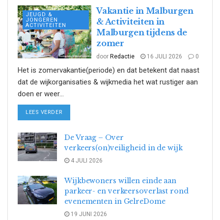
Vakantie in Malburgen
JEUGD &
JONGEREN
& Activiteiten in
ACTIVITEITEN
Malburgen tijdens de
zomer
door
Redactie
16 JULI 2026
0
Het is zomervakantie(periode) en dat betekent dat naast
dat de wijkorganisaties & wijkmedia het wat rustiger aan
doen er weer...
DETAILS
LEES VERDER
De Vraag – Over
verkeers(on)veiligheid in de wijk
4 JULI 2026
Wijkbewoners willen einde aan
parkeer- en verkeersoverlast rond
evenementen in GelreDome
19 JUNI 2026