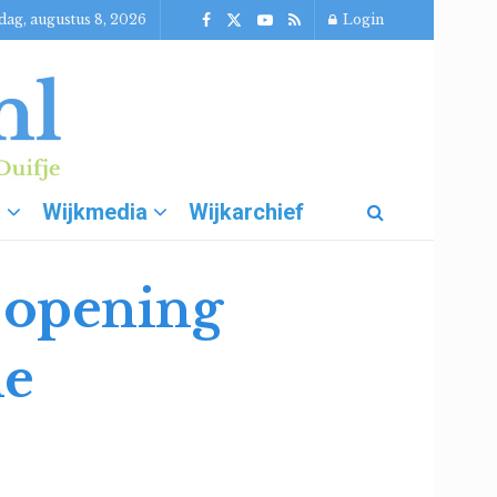
dag, augustus 8, 2026
Login
g
Wijkmedia
Wijkarchief
e opening
de