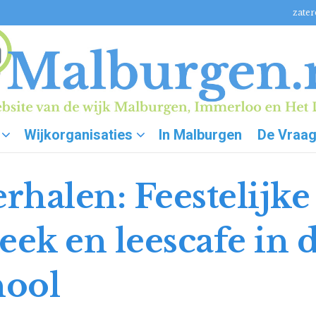
zater
Wijkorganisaties
In Malburgen
De Vraa
erhalen: Feestelijk
eek en leescafe in 
hool