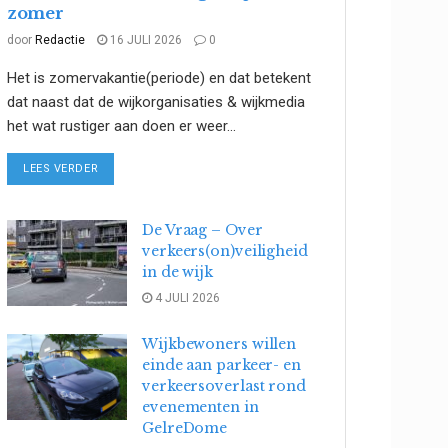
zomer
door
Redactie
16 JULI 2026
0
Het is zomervakantie(periode) en dat betekent
dat naast dat de wijkorganisaties & wijkmedia
het wat rustiger aan doen er weer...
DETAILS
LEES VERDER
De Vraag – Over
verkeers(on)veiligheid
in de wijk
4 JULI 2026
Wijkbewoners willen
einde aan parkeer- en
verkeersoverlast rond
evenementen in
GelreDome