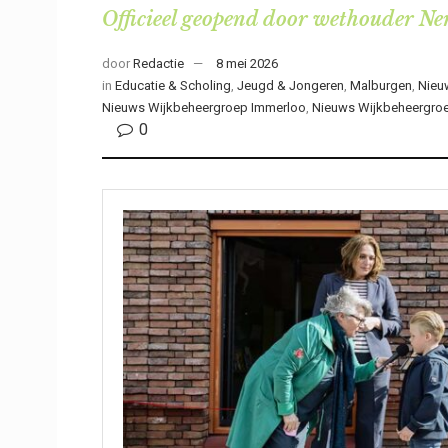
Officieel geopend door wethouder Ne
door
Redactie
8 mei 2026
in
Educatie & Scholing
,
Jeugd & Jongeren
,
Malburgen
,
Nieu
Nieuws Wijkbeheergroep Immerloo
,
Nieuws Wijkbeheergro
0