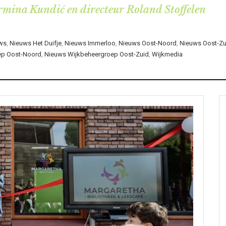
rmina Kundić en directeur Roland Stoffelen
ws
,
Nieuws Het Duifje
,
Nieuws Immerloo
,
Nieuws Oost-Noord
,
Nieuws Oost-Zu
ep Oost-Noord
,
Nieuws Wijkbeheergroep Oost-Zuid
,
Wijkmedia