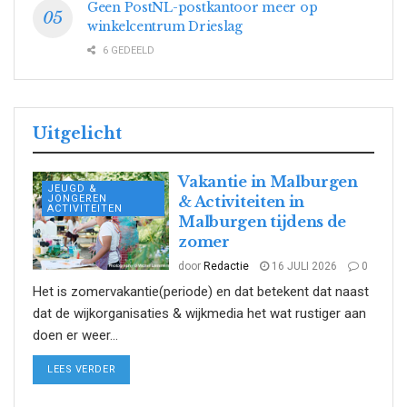
Geen PostNL-postkantoor meer op
winkelcentrum Drieslag
6 GEDEELD
Uitgelicht
Vakantie in Malburgen
JEUGD &
JONGEREN
& Activiteiten in
ACTIVITEITEN
Malburgen tijdens de
zomer
door
Redactie
16 JULI 2026
0
Het is zomervakantie(periode) en dat betekent dat naast
dat de wijkorganisaties & wijkmedia het wat rustiger aan
doen er weer...
DETAILS
LEES VERDER