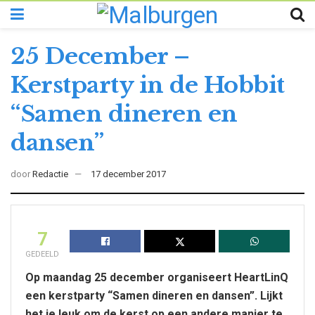
25 December –
Kerstparty in de Hobbit
“Samen dineren en
dansen”
door
Redactie
17 december 2017
7
GEDEELD
Op maandag 25 december organiseert HeartLinQ
een kerstparty “Samen dineren en dansen”. Lijkt
het je leuk om de kerst op een andere manier te