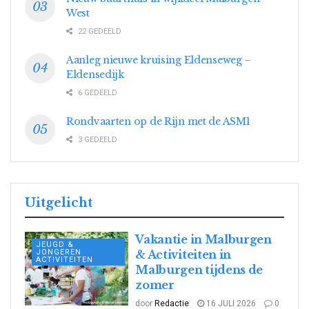
West
22 GEDEELD
Aanleg nieuwe kruising Eldenseweg –
Eldensedijk
6 GEDEELD
Rondvaarten op de Rijn met de ASM1
3 GEDEELD
Uitgelicht
Vakantie in Malburgen
JEUGD &
JONGEREN
& Activiteiten in
ACTIVITEITEN
Malburgen tijdens de
zomer
door
Redactie
16 JULI 2026
0