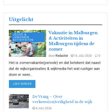
Uitgelicht
Vakantie in Malburgen
JEUGD &
JONGEREN
& Activiteiten in
ACTIVITEITEN
Malburgen tijdens de
zomer
door
Redactie
16 JULI 2026
0
Het is zomervakantie(periode) en dat betekent dat naast
dat de wijkorganisaties & wijkmedia het wat rustiger aan
doen er weer...
DETAILS
LEES VERDER
De Vraag – Over
verkeers(on)veiligheid in de wijk
4 JULI 2026