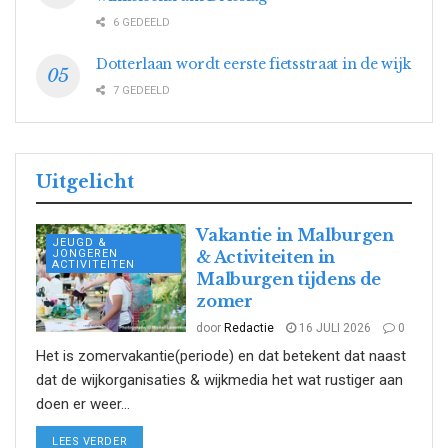
6 GEDEELD
Dotterlaan wordt eerste fietsstraat in de wijk
7 GEDEELD
Uitgelicht
Vakantie in Malburgen
JEUGD &
JONGEREN
& Activiteiten in
ACTIVITEITEN
Malburgen tijdens de
zomer
door
Redactie
16 JULI 2026
0
Het is zomervakantie(periode) en dat betekent dat naast
dat de wijkorganisaties & wijkmedia het wat rustiger aan
doen er weer...
DETAILS
LEES VERDER