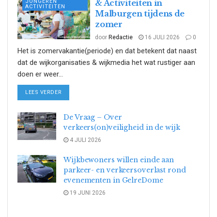
JONGEREN
& Activiteiten in
ACTIVITEITEN
Malburgen tijdens de
zomer
door
Redactie
16 JULI 2026
0
Het is zomervakantie(periode) en dat betekent dat naast
dat de wijkorganisaties & wijkmedia het wat rustiger aan
doen er weer...
DETAILS
LEES VERDER
De Vraag – Over
verkeers(on)veiligheid in de wijk
4 JULI 2026
Wijkbewoners willen einde aan
parkeer- en verkeersoverlast rond
evenementen in GelreDome
19 JUNI 2026