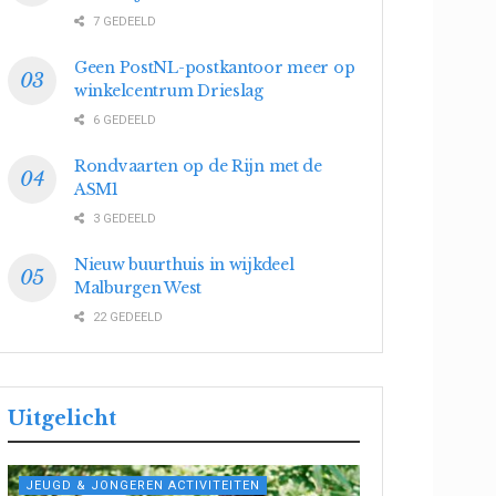
7 GEDEELD
Geen PostNL-postkantoor meer op
winkelcentrum Drieslag
6 GEDEELD
Rondvaarten op de Rijn met de
ASM1
3 GEDEELD
Nieuw buurthuis in wijkdeel
Malburgen West
22 GEDEELD
Uitgelicht
JEUGD & JONGEREN ACTIVITEITEN