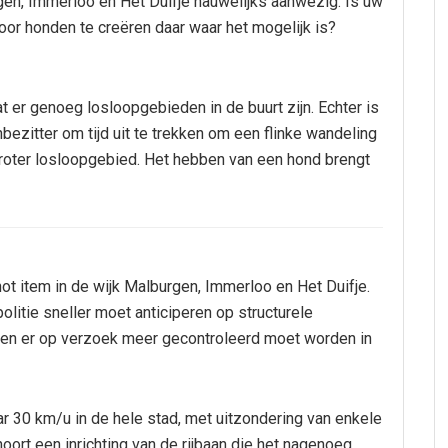
rgen, Immerloo en Het Duifje nauwelijks aanwezig. Is uw
or honden te creëren daar waar het mogelijk is?
at er genoeg losloopgebieden in de buurt zijn. Echter is
ezitter om tijd uit te trekken om een flinke wandeling
roter losloopgebied. Het hebben van een hond brengt
ot item in de wijk Malburgen, Immerloo en Het Duifje.
olitie sneller moet anticiperen op structurele
 en er op verzoek meer gecontroleerd moet worden in
aar 30 km/u in de hele stad, met uitzondering van enkele
ort een inrichting van de rijbaan die het nagenoeg