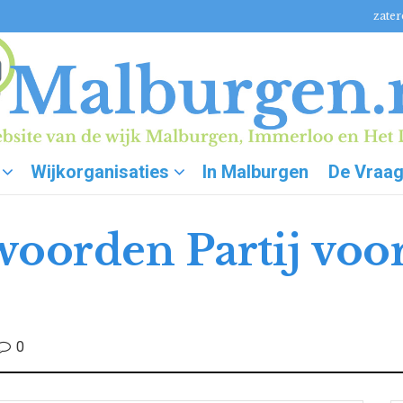
zater
Wijkorganisaties
In Malburgen
De Vraa
woorden Partij voo
0