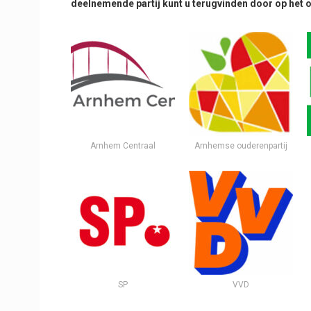
deelnemende partij kunt u terugvinden door op het on
Arnhem Centraal
Arnhemse ouderenpartij
SP
VVD