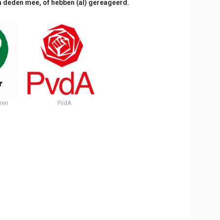
jen deden mee, of hebben (al) gereageerd.
eren
PvdA