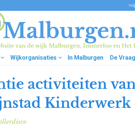
vri
Wijkorganisaties
In Malburgen
De Vraa
tie activiteiten va
jnstad Kinderwerk
llerdisco