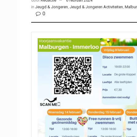
door
Redactie
6 februari 2024
in
Jeugd & Jongeren
,
Jeugd & Jongeren Activiteiten
,
Malbu
0