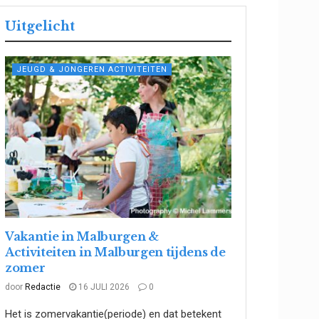
Uitgelicht
JEUGD & JONGEREN ACTIVITEITEN
Vakantie in Malburgen &
Activiteiten in Malburgen tijdens de
zomer
door
Redactie
16 JULI 2026
0
Het is zomervakantie(periode) en dat betekent