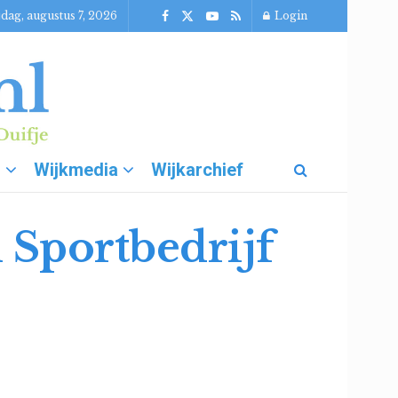
jdag, augustus 7, 2026
Login
g
Wijkmedia
Wijkarchief
n Sportbedrijf