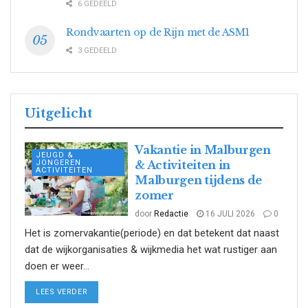
6 GEDEELD
Rondvaarten op de Rijn met de ASM1
3 GEDEELD
Uitgelicht
Vakantie in Malburgen
JEUGD &
JONGEREN
& Activiteiten in
ACTIVITEITEN
Malburgen tijdens de
zomer
door
Redactie
16 JULI 2026
0
Het is zomervakantie(periode) en dat betekent dat naast
dat de wijkorganisaties & wijkmedia het wat rustiger aan
doen er weer...
DETAILS
LEES VERDER