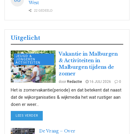
West
22 GEDEELD
Uitgelicht
Vakantie in Malburgen
JEUGD &
JONGEREN
& Activiteiten in
ACTIVITEITEN
Malburgen tijdens de
zomer
door
Redactie
16 JULI 2026
0
Het is zomervakantie(periode) en dat betekent dat naast
dat de wijkorganisaties & wijkmedia het wat rustiger aan
doen er weer...
DETAILS
LEES VERDER
De Vraag – Over