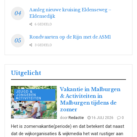
Aanleg nieuwe kruising Eldenseweg –
Eldensedijk
6 GEDEELD
Rondvaarten op de Rijn met de ASM1
3 GEDEELD
Uitgelicht
Vakantie in Malburgen
JEUGD &
JONGEREN
& Activiteiten in
ACTIVITEITEN
Malburgen tijdens de
zomer
door
Redactie
16 JULI 2026
0
Het is zomervakantie(periode) en dat betekent dat naast
dat de wijkorganisaties & wijkmedia het wat rustiger aan