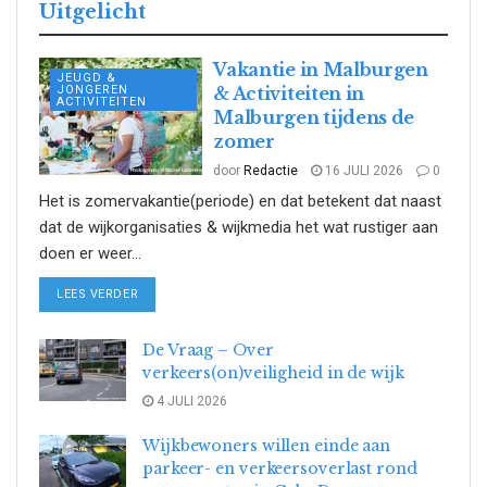
Uitgelicht
Vakantie in Malburgen
JEUGD &
JONGEREN
& Activiteiten in
ACTIVITEITEN
Malburgen tijdens de
zomer
door
Redactie
16 JULI 2026
0
Het is zomervakantie(periode) en dat betekent dat naast
dat de wijkorganisaties & wijkmedia het wat rustiger aan
doen er weer...
DETAILS
LEES VERDER
De Vraag – Over
verkeers(on)veiligheid in de wijk
4 JULI 2026
Wijkbewoners willen einde aan
parkeer- en verkeersoverlast rond