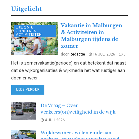
Uitgelicht
Vakantie in Malburgen
JEUGD &
JONGEREN
& Activiteiten in
ACTIVITEITEN
Malburgen tijdens de
zomer
door
Redactie
16 JULI 2026
0
Het is zomervakantie(periode) en dat betekent dat naast
dat de wijkorganisaties & wijkmedia het wat rustiger aan
doen er weer...
DETAILS
LEES VERDER
De Vraag – Over
verkeers(on)veiligheid in de wijk
4 JULI 2026
Wijkbewoners willen einde aan