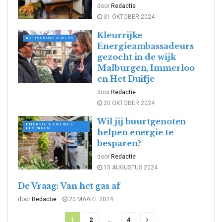
door
Redactie
31 OKTOBER 2024
Kleurrijke
ACTIVERING & WERK
Energieambassadeurs
gezocht in de wijk
Malburgen, Immerloo
en Het Duifje
door
Redactie
20 OKTOBER 2024
Wil jij buurtgenoten
ENERGIE & ENERGIE
BESPAREN
helpen energie te
besparen?
door
Redactie
15 AUGUSTUS 2024
De Vraag: Van het gas af
DE VRAAG
door
Redactie
20 MAART 2024
1
2
…
4