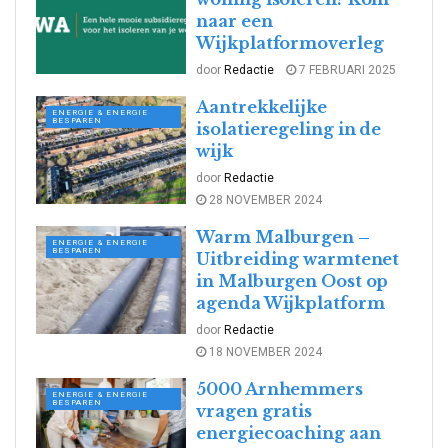
naar een
Wijkplatformoverleg
door
Redactie
7 FEBRUARI 2025
Aantrekkelijke
ENERGIE & ENERGIE
BESPAREN
isolatieregeling in de
wijk
door
Redactie
28 NOVEMBER 2024
Warm Malburgen –
ENERGIE & ENERGIE
BESPAREN
Uitbreiding warmtenet
in Malburgen Oost op
agenda Wijkplatform
door
Redactie
18 NOVEMBER 2024
5000 Arnhemmers
ENERGIE & ENERGIE
BESPAREN
vragen gratis
energiecoaching aan