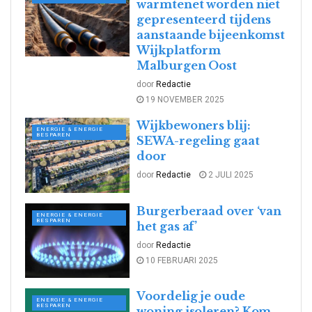
warmtenet worden niet
gepresenteerd tijdens
aanstaande bijeenkomst
Wijkplatform
Malburgen Oost
door
Redactie
19 NOVEMBER 2025
Wijkbewoners blij:
ENERGIE & ENERGIE
BESPAREN
SEWA-regeling gaat
door
door
Redactie
2 JULI 2025
Burgerberaad over ‘van
ENERGIE & ENERGIE
BESPAREN
het gas af’
door
Redactie
10 FEBRUARI 2025
Voordelig je oude
ENERGIE & ENERGIE
BESPAREN
woning isoleren? Kom