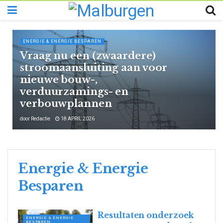
ENERGIE & ENERGIE BESPAREN
Vraag nu een (zwaardere)
stroomaansluiting aan voor
nieuwe bouw-,
verduurzamings- en
verbouwplannen
door
Redactie
18 APRIL 2026
Energie & Energie
Besparen
Resultaten onderzoek
ENERGIE & ENERGIE
BESPAREN