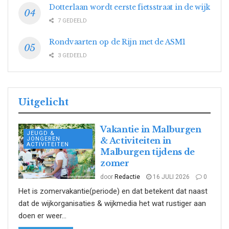
Dotterlaan wordt eerste fietsstraat in de wijk
7 GEDEELD
Rondvaarten op de Rijn met de ASM1
3 GEDEELD
Uitgelicht
Vakantie in Malburgen
JEUGD &
JONGEREN
& Activiteiten in
ACTIVITEITEN
Malburgen tijdens de
zomer
door
Redactie
16 JULI 2026
0
Het is zomervakantie(periode) en dat betekent dat naast
dat de wijkorganisaties & wijkmedia het wat rustiger aan
doen er weer...