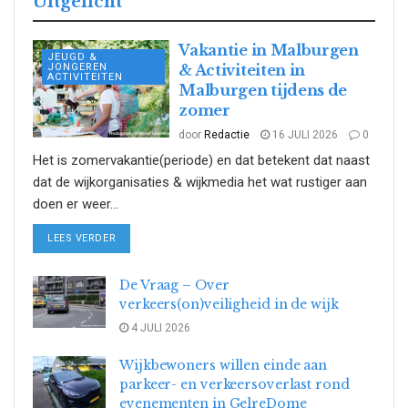
Uitgelicht
Vakantie in Malburgen
JEUGD &
JONGEREN
& Activiteiten in
ACTIVITEITEN
Malburgen tijdens de
zomer
door
Redactie
16 JULI 2026
0
Het is zomervakantie(periode) en dat betekent dat naast
dat de wijkorganisaties & wijkmedia het wat rustiger aan
doen er weer...
DETAILS
LEES VERDER
De Vraag – Over
verkeers(on)veiligheid in de wijk
4 JULI 2026
Wijkbewoners willen einde aan
parkeer- en verkeersoverlast rond
evenementen in GelreDome