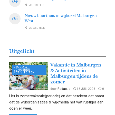
3 GEDEELD
Nieuw buurthuis in wijkdeel Malburgen
West
22 GEDEELD
Uitgelicht
Vakantie in Malburgen
JEUGD &
JONGEREN
& Activiteiten in
ACTIVITEITEN
Malburgen tijdens de
zomer
door
Redactie
16 JULI 2026
0
Het is zomervakantie(periode) en dat betekent dat naast
dat de wijkorganisaties & wijkmedia het wat rustiger aan
doen er weer...