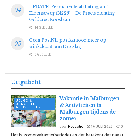
UPDATE: Permanente afsluiting afrit
Eldenseweg (N225) – De Praets richting
Gelderse Rooslaan
14 GEDEELD
Geen PostNL-postkantoor meer op
winkelcentrum Drieslag
6 GEDEELD
Uitgelicht
Vakantie in Malburgen
JEUGD &
JONGEREN
& Activiteiten in
ACTIVITEITEN
Malburgen tijdens de
zomer
door
Redactie
16 JULI 2026
0
Het is zomervakantie(periode) en dat betekent dat naast