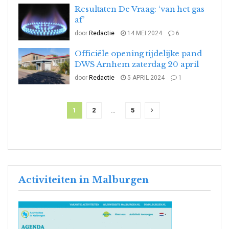
Resultaten De Vraag: ‘van het gas
af’
door
Redactie
14 MEI 2024
6
Officiële opening tijdelijke pand
DWS Arnhem zaterdag 20 april
door
Redactie
5 APRIL 2024
1
1
2
…
5
Activiteiten in Malburgen