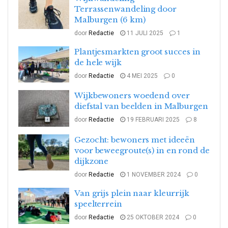
Terrassenwandeling door
Malburgen (6 km)
door
Redactie
11 JULI 2025
1
Plantjesmarkten groot succes in
de hele wijk
door
Redactie
4 MEI 2025
0
Wijkbewoners woedend over
diefstal van beelden in Malburgen
door
Redactie
19 FEBRUARI 2025
8
Gezocht: bewoners met ideeën
voor beweegroute(s) in en rond de
dijkzone
door
Redactie
1 NOVEMBER 2024
0
Van grijs plein naar kleurrijk
speelterrein
door
Redactie
25 OKTOBER 2024
0