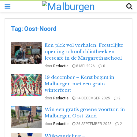
Tag:
Oost-Noord
Een plek vol verhalen: Feestelijke
opening schoolbibliotheek en
leescafe in de Margarethaschool
door
Redactie
8 MEI 2026
0
19 december – Kerst begint in
Malburgen met een gratis
winterfeest
door
Redactie
14 DECEMBER 2025
2
Win een gratis groene voortuin in
Malburgen Oost-Zuid
door
Redactie
26 SEPTEMBER 2025
2
Wijkwandeling –