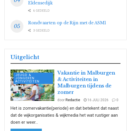
Eldensedijk
6 GEDEELD
Rondvaarten op de Rijn met de ASM1
3 GEDEELD
Uitgelicht
Vakantie in Malburgen
JEUGD &
JONGEREN
& Activiteiten in
ACTIVITEITEN
Malburgen tijdens de
zomer
door
Redactie
16 JULI 2026
0
Het is zomervakantie(periode) en dat betekent dat naast
dat de wijkorganisaties & wijkmedia het wat rustiger aan
doen er weer...